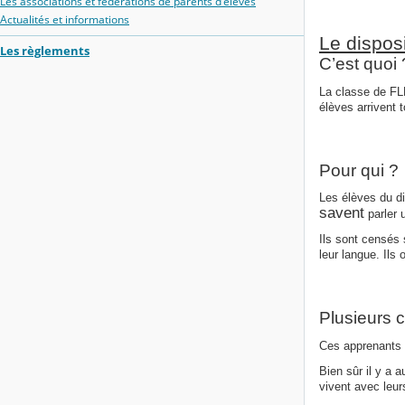
Les associations et fédérations de parents d'élèves
Actualités et informations
Le dispos
Les règlements
C’est quoi 
La classe de FLE
élèves arrivent t
Pour qui ?
Les élèves du di
savent
parler 
Ils sont censés 
leur langue. Ils
Plusieurs c
Ces apprenants a
Bien sûr il y a 
vivent avec leurs