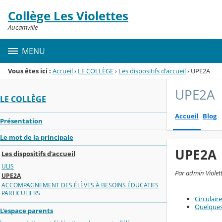
Panneau de gestion des cookies
Collège Les Violettes
Menu de la rubrique
Contenu
Aucamville
MENU
Vous êtes ici :
Accueil
›
LE COLLÈGE
›
Les dispositifs d'accueil
›
UPE2A
UPE2A
LE COLLÈGE
Accueil
Blog
Présentation
Le mot de la principale
UPE2A
Les dispositifs d'accueil
ULIS
Par admin Violett
UPE2A
ACCOMPAGNEMENT DES ÉLÈVES À BESOINS ÉDUCATIFS
PARTICULIERS
Circulair
Quelques 
L'espace parents