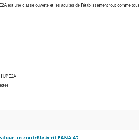
PE2A est une classe ouverte et les adultes de l’établissement tout comme tou
e l’UPE2A
ettes
valuer un contrôle écrit EANA A2