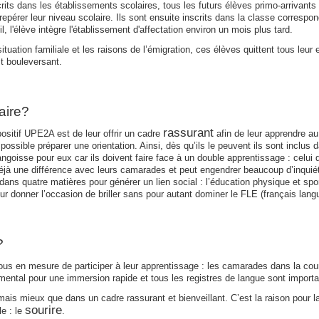
crits dans les établissements scolaires, tous les futurs élèves primo-arrivants
 repérer leur niveau scolaire. Ils sont ensuite inscrits dans la classe correspo
l, l'élève intègre l'établissement d'affectation environ un mois plus tard.
situation familiale et les raisons de l’émigration, ces élèves quittent tous leur
t bouleversant.
aire?
rassurant
positif UPE2A est de leur offrir un cadre
afin de leur apprendre au
possible préparer une orientation. Ainsi, dès qu’ils le peuvent ils sont inclus
ngoisse pour eux car ils doivent faire face à un double apprentissage : celui 
éjà une différence avec leurs camarades et peut engendrer beaucoup d’inquié
dans quatre matières pour générer un lien social : l’éducation physique et sport
ur donner l’occasion de briller sans pour autant dominer le FLE (français lang
?
 en mesure de participer à leur apprentissage : les camarades dans la cour, 
mental pour une immersion rapide et tous les registres de langue sont importa
ais mieux que dans un cadre rassurant et bienveillant. C’est la raison pour l
sourire
le : le
.