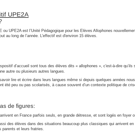
itif UPE2A
?
 ou UPE2A est l’Unité Pédagogique pour les Elèves Allophones nouvellement Ar
out au long de l’année. L'effectif est d'environ 15 élèves.
spositif d’accueil sont tous des élèves dits « allophones », c'est-à-dire qu’il
une autre ou plusieurs autres langues.
savoir lire et écrire dans leurs langues même si depuis quelques années nous o
 ont été peu ou pas scolarisés, à cause souvent d’un contexte politique de cris
as de figures:
rrivent en France parfois seuls, en grande détresse, et sont logés en foyer ou
aussi des élèves dans des situations beaucoup plus classiques qui arrivent en
 parents et leurs fratries.