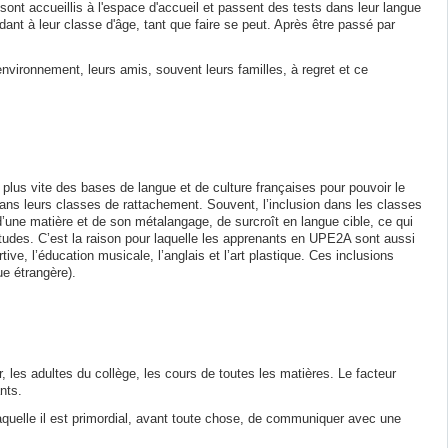
 sont accueillis à l'espace d'accueil et passent des tests dans leur langue
ndant à leur classe d'âge, tant que faire se peut. Après être passé par
 environnement, leurs amis, souvent leurs familles, à regret et ce
 plus vite des bases de langue et de culture françaises pour pouvoir le
 dans leurs classes de rattachement. Souvent, l’inclusion dans les classes
d’une matière et de son métalangage, de surcroît en langue cible, ce qui
tudes. C’est la raison pour laquelle les apprenants en UPE2A sont aussi
ive, l’éducation musicale, l’anglais et l’art plastique. Ces inclusions
ue étrangère).
les adultes du collège, les cours de toutes les matières. Le facteur
nts.
aquelle il est primordial, avant toute chose, de communiquer avec une