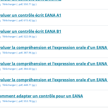
Télécharger
( .
pdf
,
550.71
ko
)
valuer un contrôle écrit EANA A1
Télécharger
( .
pdf
,
615.42
ko
)
valuer un contrôle écrit EANA B1
Télécharger
( .
pdf
,
522.06
ko
)
valuer la compréhension et l'expression orale d'un EANA
Télécharger
( .
pdf
,
387.96
ko
)
valuer la compréhension et l'expression orale d'un EANA
Télécharger
( .
pdf
,
384.60
ko
)
valuer la compréhension et l'expression orale d'un EANA
Télécharger
( .
pdf
,
448.71
ko
)
omment adapter un contrôle pour un EANA
Télécharger
( .
pdf
,
553.78
ko
)