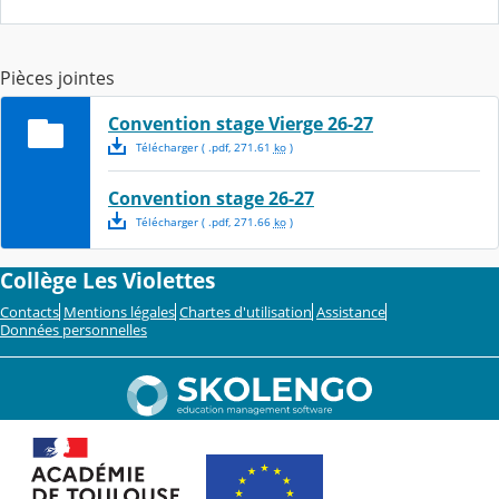
Pièces jointes
Convention stage Vierge 26-27
Télécharger
( .
pdf
,
271.61
ko
)
Convention stage 26-27
Télécharger
( .
pdf
,
271.66
ko
)
Collège Les Violettes
Contacts
Mentions légales
Chartes d'utilisation
Assistance
Données personnelles