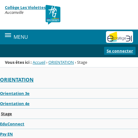
Panneau de gestion des cookies
Collège Les Violettes
Menu de la rubrique
Contenu
Aucamville
MENU
Se connecter
Vous êtes ici :
Accueil
›
ORIENTATION
›
Stage
ORIENTATION
Orientation 3e
Orientation 4e
Stage
EduConnect
Psy EN