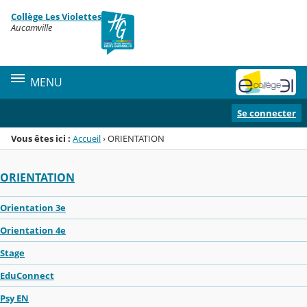
Panneau de gestion des cookies
Collège Les Violettes
Menu de la rubrique
Contenu
Aucamville
MENU
Se connecter
Vous êtes ici :
Accueil
›
ORIENTATION
ORIENTATION
Orientation 3e
Orientation 4e
Stage
EduConnect
Psy EN