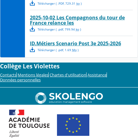
Télécharger
( .
PDF
,
729.31
ko
)
2025-10-02 Les Compagnons du tour de
France relance les
Télécharger
( .
pdf
,
799.94
ko
)
ID.Métiers Scenario Post 3e 2025-2026
Télécharger
( .
pdf
,
1.69
Mo
)
Collège Les Violettes
Contacts
Mentions légales
Chartes d'utilisation
Assistance
Données personnelles