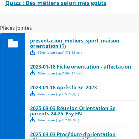
Quizz : Des métiers selon mes goûts
Pièces jointes
presentation_metiers_sport_maison
orientation (1)
Télécharger
( .
pdf
,
778.35
ko
)
2023-01-18 Fiche orientation - affectation
Télécharger
( .
pdf
,
364.54
ko
)
2023-01-18 Après la 3e_2023
Télécharger
( .
pdf
,
5.70
Mo
)
2025-03-03 Réunion Orientation 3e
parents 24-25_Psy EN
Télécharger
( .
pdf
,
2.06
Mo
)
2025-03-03 Procédure d'orientation