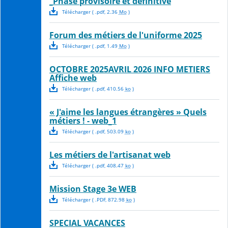
_Phase provisoire et définitive
Télécharger
( .
pdf
,
2.36
Mo
)
Forum des métiers de l'uniforme 2025
Télécharger
( .
pdf
,
1.49
Mo
)
OCTOBRE 2025AVRIL 2026 INFO METIERS
Affiche web
Télécharger
( .
pdf
,
410.56
ko
)
« J'aime les langues étrangères » Quels
métiers ! - web_1
Télécharger
( .
pdf
,
503.09
ko
)
Les métiers de l'artisanat web
Télécharger
( .
pdf
,
408.47
ko
)
Mission Stage 3e WEB
Télécharger
( .
PDF
,
872.98
ko
)
SPECIAL VACANCES