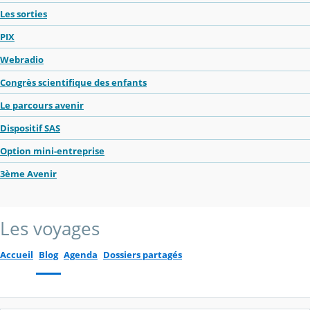
Les sorties
PIX
Webradio
Congrès scientifique des enfants
Le parcours avenir
Dispositif SAS
Option mini-entreprise
3ème Avenir
Les voyages
Accueil
Blog
Agenda
Dossiers partagés