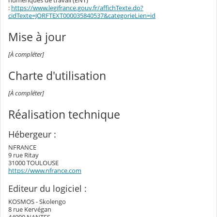
numériques de travail (ENT)
:
https://www.legifrance.gouv.fr/affichTexte.do?
cidTexte=JORFTEXT000035840537&categorieLien=id
Mise à jour
[À compléter]
Charte d'utilisation
[À compléter]
Réalisation technique
Hébergeur :
NFRANCE
9 rue Ritay
31000 TOULOUSE
https://www.nfrance.com
Editeur du logiciel :
KOSMOS - Skolengo
8 rue Kervégan