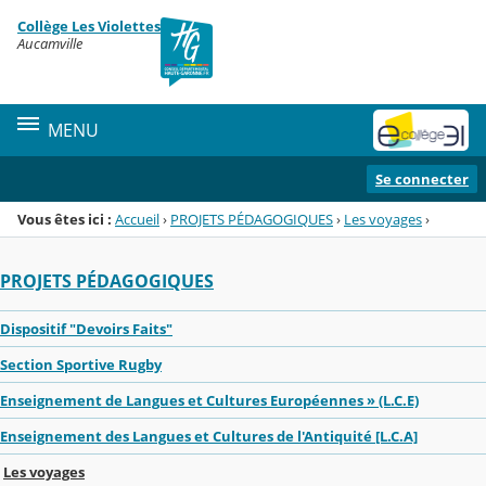
Panneau de gestion des cookies
Collège Les Violettes
Menu de la rubrique
Contenu
Aucamville
MENU
Se connecter
Vous êtes ici :
Accueil
›
PROJETS PÉDAGOGIQUES
›
Les voyages
›
PROJETS PÉDAGOGIQUES
Dispositif "Devoirs Faits"
Section Sportive Rugby
Enseignement de Langues et Cultures Européennes » (L.C.E)
Enseignement des Langues et Cultures de l'Antiquité [L.C.A]
Les voyages