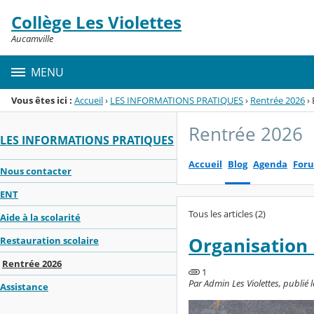
Panneau de gestion des cookies
Collège Les Violettes
Menu de la rubrique
Contenu
Aucamville
MENU
Vous êtes ici :
Accueil
›
LES INFORMATIONS PRATIQUES
›
Rentrée 2026
›
Rentrée 2026
LES INFORMATIONS PRATIQUES
Accueil
Blog
Agenda
For
Nous contacter
ENT
Tous les articles (2)
Aide à la scolarité
Organisation 
Restauration scolaire
Rentrée 2026
1
Par Admin Les Violettes, publié le
Assistance