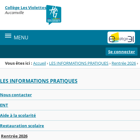
Panneau de gestion des cookies
Collège Les Violettes
Menu de la rubrique
Contenu
Aucamville
MENU
Se connecter
Vous êtes ici :
Accueil
›
LES INFORMATIONS PRATIQUES
›
Rentrée 2026
›
LES INFORMATIONS PRATIQUES
Nous contacter
ENT
Aide à la scolarité
Restauration scolaire
Rentrée 2026