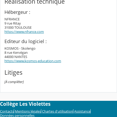
Réalisation technique
Hébergeur :
NFRANCE
9 rue Ritay
31000 TOULOUSE
https://www.nfrance.com
Editeur du logiciel :
KOSMOS - Skolengo
8 rue Kervégan
44000 NANTES
https://www.kosmos-education.com
Litiges
[À compléter]
Collège Les Violettes
Contacts
Mentions légales
Chartes d'utilisation
Assistance
Données personnelles