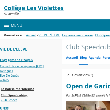
Panneau de gestion des cookies
Collège Les Violettes
Menu de la rubrique
Contenu
Aucamville
MENU
Vous êtes ici :
Accueil
›
VIE DE L'ÉLÈVE
›
La pause méridienne
›
Club Spee
Club Speedcub
VIE DE L'ÉLÈVE
Accueil
Blog
Agenda
For
Engagement citoyen
Conseil de vie collégienne [CVC]
Délégués
Tous les articles (2)
Eco-Délégués
pHARe
Open de Gari
La pause méridienne
Club Speedcubing
Par EMILIE VERGNES, publié le 
Club Echecs
UNSS