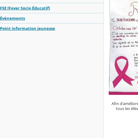
FSE [Foyer Socio Éducatif]
Évènements
Point information jeunesse
Afin d'amélior
tous les élè