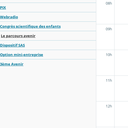
08h
PIX
Webradio
Congrès scientifique des enfants
09h
Le parcours avenir
Dispositif SAS
10h
Option mini-entreprise
3ème Avenir
11h
12h