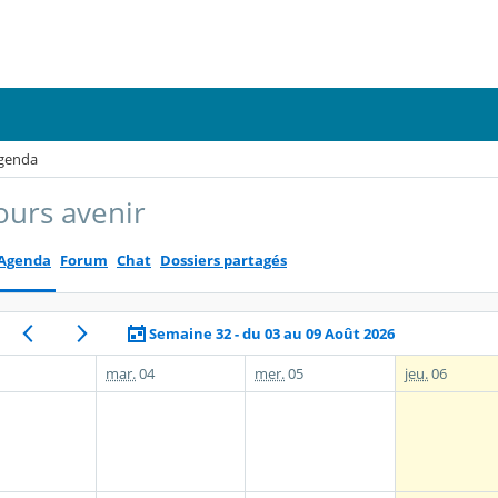
genda
ours avenir
Agenda
Forum
Chat
Dossiers partagés
Semaine 32 - du 03 au 09 Août 2026
mar.
04
mer.
05
jeu.
06