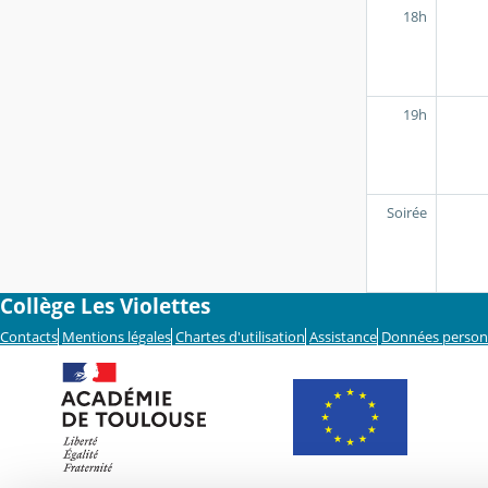
18h
19h
Soirée
Collège Les Violettes
Contacts
Mentions légales
Chartes d'utilisation
Assistance
Données person