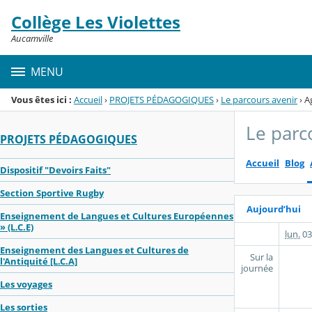
Panneau de gestion des cookies
Collège Les Violettes
Menu de la rubrique
Contenu
Aucamville
MENU
Vous êtes ici :
Accueil
›
PROJETS PÉDAGOGIQUES
›
Le parcours avenir
›
A
Le parc
PROJETS PÉDAGOGIQUES
Accueil
Blog
Dispositif "Devoirs Faits"
Section Sportive Rugby
Aujourd’hui
Enseignement de Langues et Cultures Européennes
» (L.C.E)
lun.
03
Enseignement des Langues et Cultures de
Sur la
l'Antiquité [L.C.A]
journée
Les voyages
Les sorties