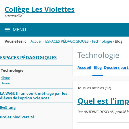
Panneau de gestion des cookies
Collège Les Violettes
Menu de la rubrique
Contenu
Aucamville
MENU
Vous êtes ici :
Accueil
›
ESPACES PÉDAGOGIQUES
›
Technologie
›
Blog
Technologie
ESPACES PÉDAGOGIQUES
Accueil
Blog
Dossiers par
Technologie
4ème
3ème
Tous les articles (12)
LA VAGUE - un court métrage par les
élèves de l'option Sciences
Quel est l'im
Ev@lang
Par ANTOINE DESPLAS, publié le l
Projet biodiversité