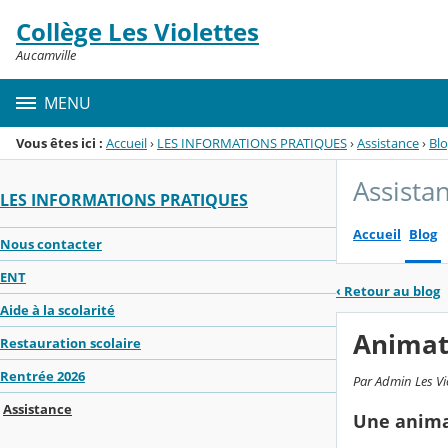
Panneau de gestion des cookies
Collège Les Violettes
Menu de la rubrique
Contenu
Aucamville
MENU
Vous êtes ici :
Accueil
›
LES INFORMATIONS PRATIQUES
›
Assistance
›
Bl
Assista
LES INFORMATIONS PRATIQUES
Accueil
Blog
Nous contacter
ENT
‹
Retour au blog
Aide à la scolarité
Animat
Restauration scolaire
Rentrée 2026
Par Admin Les Vi
Assistance
Une animat