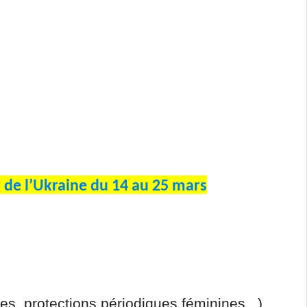
r de l’Ukraine du 14 au 25 mars
:
es, protections périodiques féminines...)