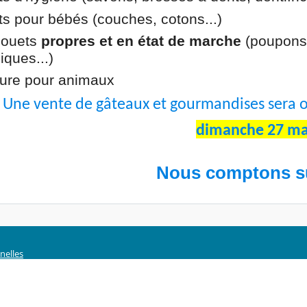
its pour bébés (couches, cotons...)
 jouets
propres et en état de marche
(poupons, 
iques...)
iture pour animaux
Une vente de gâteaux et gourmandises sera o
dimanche 27 ma
Nous comptons su
nelles