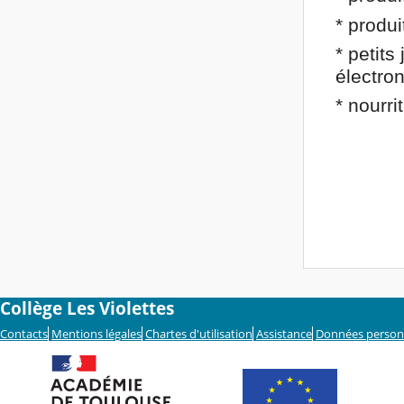
* produ
* petits
électron
* nourr
Collège Les Violettes
Contacts
Mentions légales
Chartes d'utilisation
Assistance
Données person