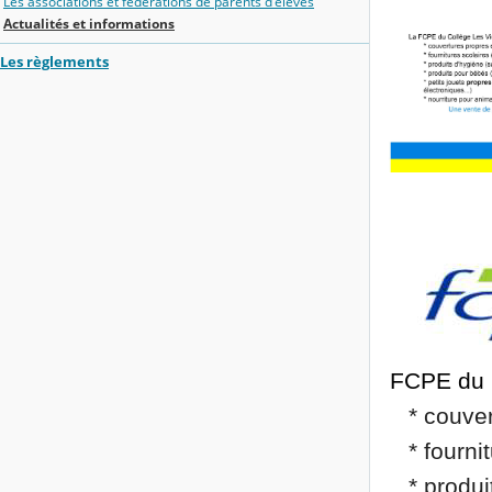
Les associations et fédérations de parents d'élèves
Actualités et informations
Les règlements
La FCPE du C
* couve
* fourni
* produi