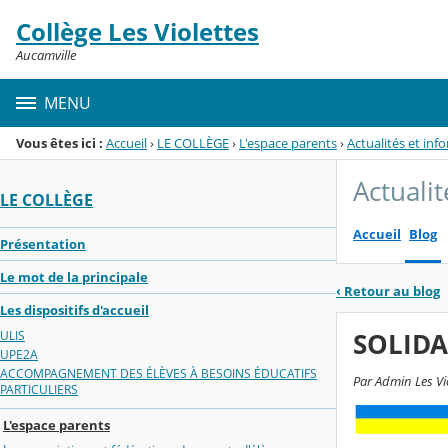
Panneau de gestion des cookies
Collège Les Violettes
Menu de la rubrique
Contenu
Aucamville
MENU
Vous êtes ici :
Accueil
›
LE COLLÈGE
›
L'espace parents
›
Actualités et inf
Actuali
LE COLLÈGE
Accueil
Blog
Présentation
Le mot de la principale
‹
Retour au blog
Les dispositifs d'accueil
SOLIDA
ULIS
UPE2A
ACCOMPAGNEMENT DES ÉLÈVES À BESOINS ÉDUCATIFS
Par Admin Les Vi
PARTICULIERS
L'espace parents