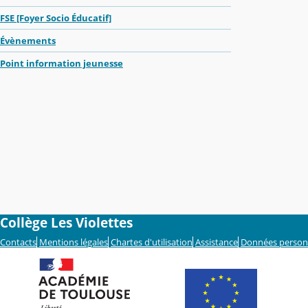
FSE [Foyer Socio Éducatif]
Évènements
Point information jeunesse
Collège Les Violettes
Contacts
Mentions légales
Chartes d'utilisation
Assistance
Données person