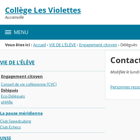
Panneau de gestion des cookies
Collège Les Violettes
Menu de la rubrique
Contenu
Aucamville
MENU
Vous êtes ici :
Accueil
›
VIE DE L'ÉLÈVE
›
Engagement citoyen
›
Délégués
Contac
VIE DE L'ÉLÈVE
Modifiée le lund
Engagement citoyen
Conseil de vie collégienne [CVC]
Personnes resso
Délégués
Eco-Délégués
pHARe
La pause méridienne
Club Speedcubing
Club Echecs
UNSS