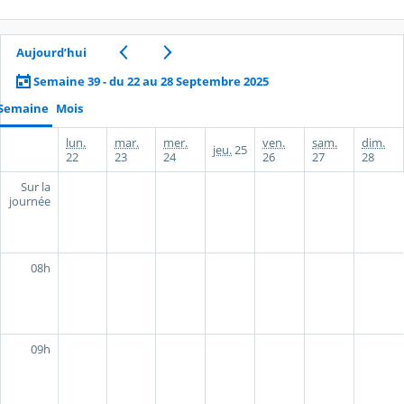
Aujourd’hui
Semaine 39 - du 22 au 28 Septembre 2025
Semaine
Mois
lun.
mar.
mer.
ven.
sam.
dim.
jeu.
25
22
23
24
26
27
28
Sur la
journée
08h
09h