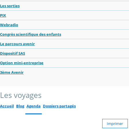
Les sorties
PIX
Webradio
Congrès scientifique des enfants
Le parcours avenir
Dispositif SAS
Option mini-entreprise
3ème Avenir
Les voyages
Accueil
Blog
Agenda
Dossiers partagés
Imprimer