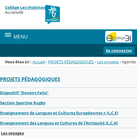
Panneau de gestion des cookies
Collège Les Violettes
Menu de la rubrique
Contenu
Aucamville
MENU
Se connecter
Vous êtes ici :
Accueil
›
PROJETS PÉDAGOGIQUES
›
Les voyages
›
Agenda
PROJETS PÉDAGOGIQUES
Dispositif "Devoirs Faits"
Section Sportive Rugby
Enseignement de Langues et Cultures Européennes » (L.C.E)
Enseignement des Langues et Cultures de l'Antiquité [L.C.A]
Les voyages