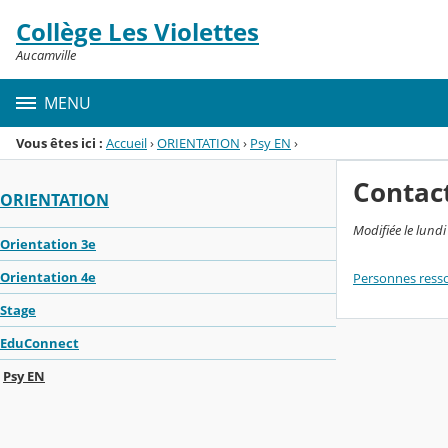
Panneau de gestion des cookies
Collège Les Violettes
Menu de la rubrique
Contenu
Aucamville
MENU
Vous êtes ici :
Accueil
›
ORIENTATION
›
Psy EN
›
Contac
ORIENTATION
Modifiée le lund
Orientation 3e
Orientation 4e
Personnes resso
Stage
EduConnect
Psy EN