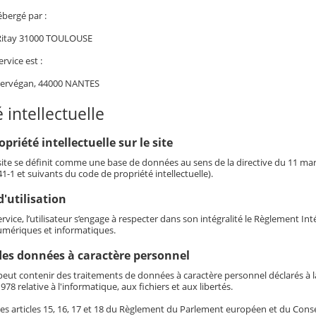
ébergé par :
 Ritay 31000 TOULOUSE
ervice est :
Kervégan, 44000 NANTES
 intellectuelle
opriété intellectuelle sur le site
 site se définit comme une base de données au sens de la directive du 11 mars 
341-1 et suivants du code de propriété intellectuelle).
'utilisation
service, l’utilisateur s’engage à respecter dans son intégralité le Règlement I
mériques et informatiques.
des données à caractère personnel
eut contenir des traitements de données à caractère personnel déclarés à la 
978 relative à l'informatique, aux fichiers et aux libertés.
es articles 15, 16, 17 et 18 du Règlement du Parlement européen et du Conseil 