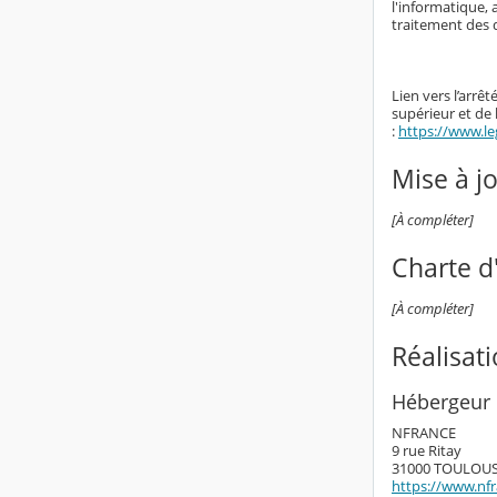
l'informatique, 
traitement des 
Lien vers l’arrê
supérieur et de
:
https://www.le
Mise à j
[À compléter]
Charte d'
[À compléter]
Réalisat
Hébergeur 
NFRANCE
9 rue Ritay
31000 TOULOU
https://www.nf