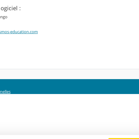
ogiciel :
engo
smos-education.com
nelles