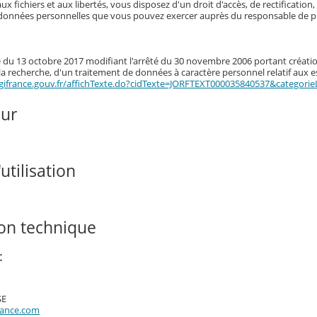
aux fichiers et aux libertés, vous disposez d'un droit d'accès, de rectificatio
données personnelles que vous pouvez exercer auprès du responsable de pu
té du 13 octobre 2017 modifiant l'arrêté du 30 novembre 2006 portant créatio
 la recherche, d'un traitement de données à caractère personnel relatif aux 
gifrance.gouv.fr/affichTexte.do?cidTexte=JORFTEXT000035840537&categorie
our
utilisation
ion technique
:
SE
rance.com