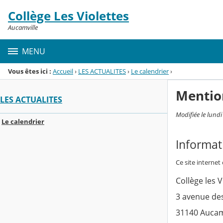
Panneau de gestion des cookies
Collège Les Violettes
Menu de la rubrique
Contenu
Aucamville
MENU
Vous êtes ici :
Accueil
›
LES ACTUALITES
›
Le calendrier
›
Mentio
LES ACTUALITES
Modifiée le lund
Le calendrier
Informat
Ce site internet
Collège les V
3 avenue de
31140 Aucam