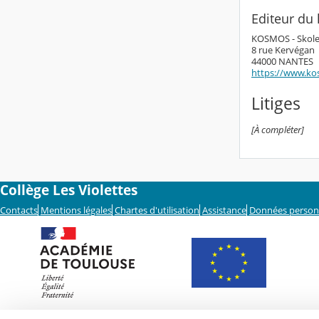
Editeur du l
KOSMOS - Skol
8 rue Kervégan
44000 NANTES
https://www.ko
Litiges
[À compléter]
Collège Les Violettes
Contacts
Mentions légales
Chartes d'utilisation
Assistance
Données person