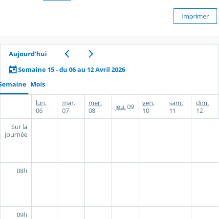
Imprimer
Aujourd’hui
Semaine 15 - du 06 au 12 Avril 2026
Semaine
Mois
lun.
mar.
mer.
ven.
sam.
dim.
jeu.
09
06
07
08
10
11
12
Sur la
journée
08h
09h