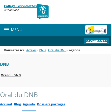
Panneau de gestion des cookies
Collège Les Violettes
Menu de la rubrique
Contenu
Aucamville
MENU
Se connecter
Vous êtes ici :
Accueil
›
DNB
›
Oral du DNB
›
Agenda
DNB
Oral du DNB
Oral du DNB
Accueil
Blog
Agenda
Dossiers partagés